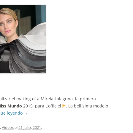
lizar el making of a Mireia Lalaguna, la primera
iss Mundo
2015, para L’officiel
. La bellísima modelo
gue leyendo
→
,
Vídeos
el
21 julio, 2021
.