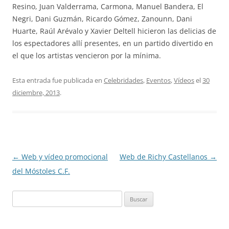
Resino, Juan Valderrama, Carmona, Manuel Bandera, El
Negri, Dani Guzmán, Ricardo Gómez, Zanounn, Dani
Huarte, Raúl Arévalo y Xavier Deltell hicieron las delicias de
los espectadores allí presentes, en un partido divertido en
el que los artistas vencieron por la mínima.
Esta entrada fue publicada en
Celebridades
,
Eventos
,
Vídeos
el
30
diciembre, 2013
.
Navegación
←
Web y vídeo promocional
Web de Richy Castellanos
→
de
del Móstoles C.F.
entradas
Buscar: