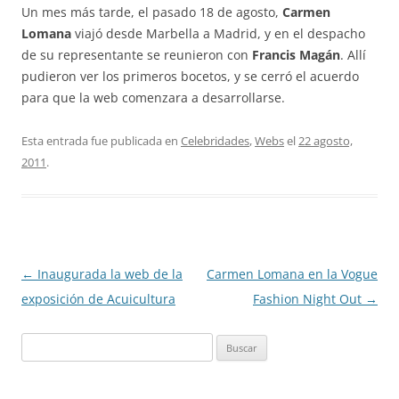
Un mes más tarde, el pasado 18 de agosto,
Carmen
Lomana
viajó desde Marbella a Madrid, y en el despacho
de su representante se reunieron con
Francis Magán
. Allí
pudieron ver los primeros bocetos, y se cerró el acuerdo
para que la web comenzara a desarrollarse.
Esta entrada fue publicada en
Celebridades
,
Webs
el
22 agosto,
2011
.
Navegación
←
Inaugurada la web de la
Carmen Lomana en la Vogue
de
exposición de Acuicultura
Fashion Night Out
→
entradas
Buscar: