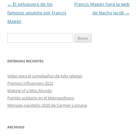
Navegación
←
El peluquero de los
Francis Magán hará la web
de
famosos apuesta por Francis
de Nacho Jacob
→
entradas
Magán
Buscar:
ENTRADAS RECIENTES
Vídeo para el cumpleaños de Julio Iglesias
Premios Influencers 2022
Making of a Miss Mundo
Partido solidario en el Metropolitano
Mensaje navideño 2020 de Carmen Lomana
ARCHIVOS