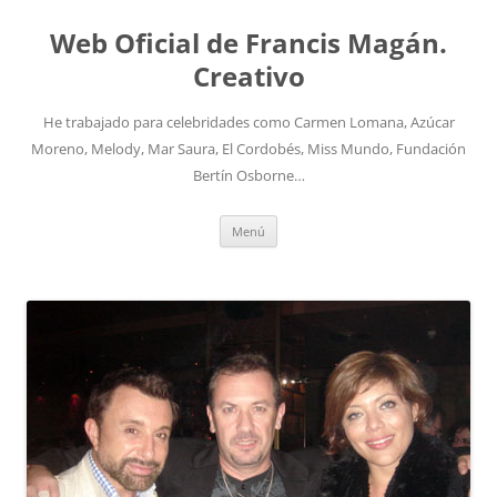
Saltar
al
Web Oficial de Francis Magán.
contenido
Creativo
He trabajado para celebridades como Carmen Lomana, Azúcar
Moreno, Melody, Mar Saura, El Cordobés, Miss Mundo, Fundación
Bertín Osborne…
Menú