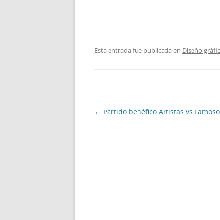
Esta entrada fue publicada en
Diseño gráfi
Navegación
←
Partido benéfico Artistas vs Famos
de
entradas