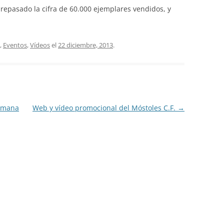
repasado la cifra de 60.000 ejemplares vendidos, y
,
Eventos
,
Vídeos
el
22 diciembre, 2013
.
Lomana
Web y vídeo promocional del Móstoles C.F.
→