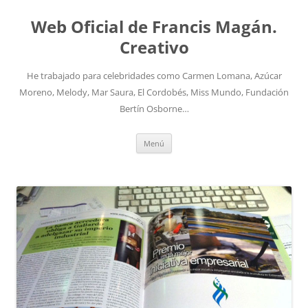
Saltar
al
Web Oficial de Francis Magán.
contenido
Creativo
He trabajado para celebridades como Carmen Lomana, Azúcar
Moreno, Melody, Mar Saura, El Cordobés, Miss Mundo, Fundación
Bertín Osborne…
Menú