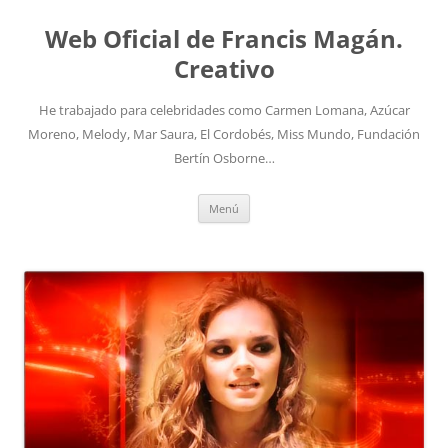
Saltar
al
Web Oficial de Francis Magán.
contenido
Creativo
He trabajado para celebridades como Carmen Lomana, Azúcar
Moreno, Melody, Mar Saura, El Cordobés, Miss Mundo, Fundación
Bertín Osborne…
Menú