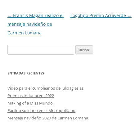
Navegación
←
Francis Magán realizó el
Logotipo Premio Acuiverde
→
de
mensaje navideño de
entradas
Carmen Lomana
Buscar:
ENTRADAS RECIENTES
Vídeo para el cumpleaños de Julio Iglesias
Premios Influencers 2022
Making of a Miss Mundo
Partido solidario en el Metropolitano
Mensaje navideño 2020 de Carmen Lomana