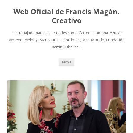
Saltar
al
Web Oficial de Francis Magán.
contenido
Creativo
He trabajado para celebridades como Carmen Lomana, Azúcar
Moreno, Melody, Mar Saura, El Cordobés, Miss Mundo, Fundación
Bertín Osborne…
Menú