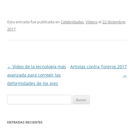
Esta entrada fue publicada en
Celebridades
,
Vídeos
el
22 diciembre,
2017
.
Navegación
←
Vídeo de la tecnología más
Artistas contra Toreros 2017
de
avanzada para corregir las
→
entradas
deformidades de los pies
Buscar:
ENTRADAS RECIENTES