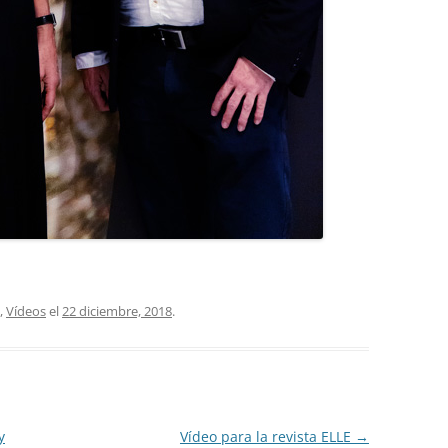
,
Vídeos
el
22 diciembre, 2018
.
y
Vídeo para la revista ELLE
→