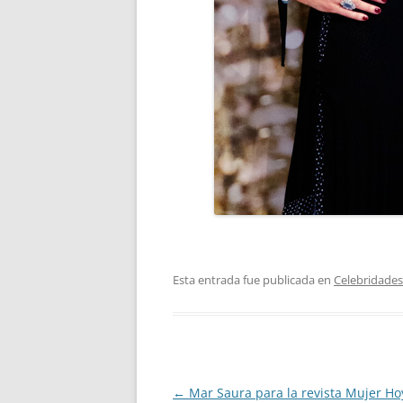
Esta entrada fue publicada en
Celebridades
Navegación
←
Mar Saura para la revista Mujer Ho