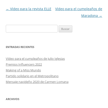
Navegación
←
Vídeo para la revista ELLE
Vídeo para el cumpleaños de
de
Maradona
→
entradas
Buscar:
ENTRADAS RECIENTES
Vídeo para el cumpleaños de Julio Iglesias
Premios Influencers 2022
Making of a Miss Mundo
Partido solidario en el Metropolitano
Mensaje navideño 2020 de Carmen Lomana
ARCHIVOS