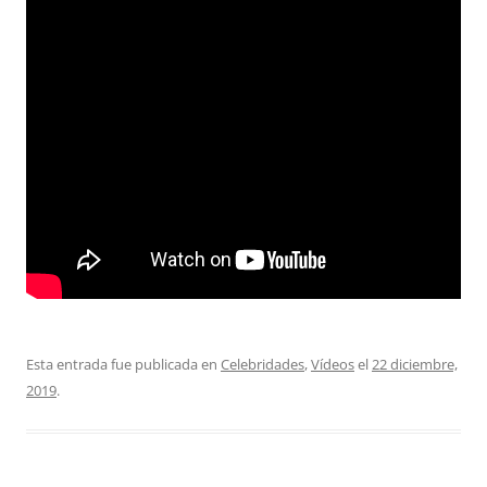
Esta entrada fue publicada en
Celebridades
,
Vídeos
el
22 diciembre,
2019
.