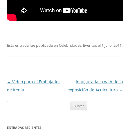
Esta entrada fue publicada en
Celebridades
,
Eventos
el
1 julio, 2011
.
Navegación
←
Vídeo para el Embajador
Inaugurada la web de la
de
de Kenia
exposición de Acuicultura
→
entradas
Buscar:
ENTRADAS RECIENTES