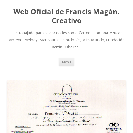
Saltar
al
Web Oficial de Francis Magán.
contenido
Creativo
He trabajado para celebridades como Carmen Lomana, Azúcar
Moreno, Melody, Mar Saura, El Cordobés, Miss Mundo, Fundación
Bertín Osborne…
Menú