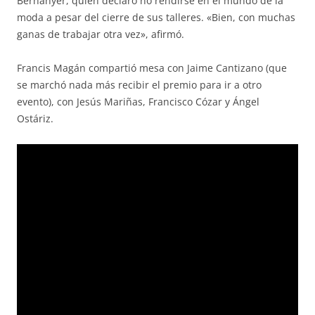
Berhanyer, quien declaró no rendirse en el mundo de la
moda a pesar del cierre de sus talleres. «Bien, con muchas
ganas de trabajar otra vez», afirmó.
Francis Magán compartió mesa con Jaime Cantizano (que
se marchó nada más recibir el premio para ir a otro
evento), con Jesús Mariñas, Francisco Cózar y Ángel
Ostáriz.