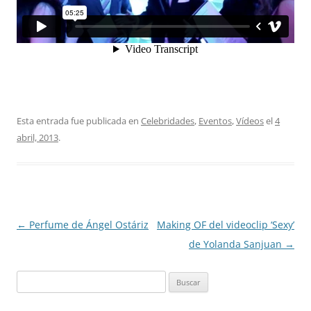
Esta entrada fue publicada en
Celebridades
,
Eventos
,
Vídeos
el
4
abril, 2013
.
Navegación
←
Perfume de Ángel Ostáriz
Making OF del videoclip ‘Sexy’
de
de Yolanda Sanjuan
→
entradas
Buscar: