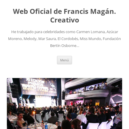
Saltar
al
Web Oficial de Francis Magán.
contenido
Creativo
He trabajado para celebridades como Carmen Lomana, Azúcar
Moreno, Melody, Mar Saura, El Cordobés, Miss Mundo, Fundación
Bertín Osborne…
Menú