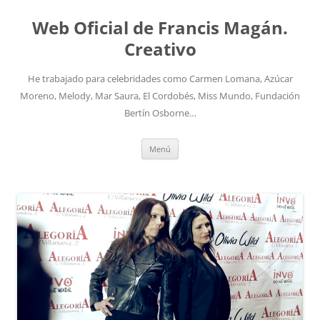
Saltar
al
Web Oficial de Francis Magán.
contenido
Creativo
He trabajado para celebridades como Carmen Lomana, Azúcar
Moreno, Melody, Mar Saura, El Cordobés, Miss Mundo, Fundación
Bertín Osborne…
Menú