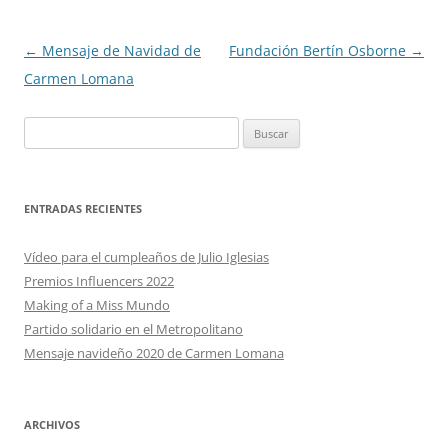
Navegación
←
Mensaje de Navidad de
Fundación Bertín Osborne
→
de
Carmen Lomana
entradas
Buscar:
ENTRADAS RECIENTES
Vídeo para el cumpleaños de Julio Iglesias
Premios Influencers 2022
Making of a Miss Mundo
Partido solidario en el Metropolitano
Mensaje navideño 2020 de Carmen Lomana
ARCHIVOS