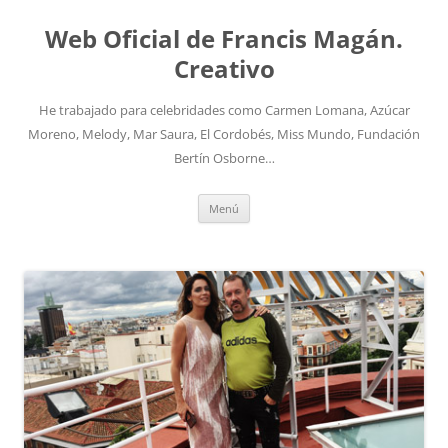
Saltar
al
Web Oficial de Francis Magán.
contenido
Creativo
He trabajado para celebridades como Carmen Lomana, Azúcar
Moreno, Melody, Mar Saura, El Cordobés, Miss Mundo, Fundación
Bertín Osborne…
Menú