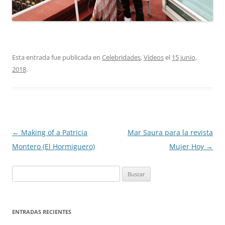
Esta entrada fue publicada en
Celebridades
,
Vídeos
el
15 junio,
2018
.
Navegación
←
Making of a Patricia
Mar Saura para la revista
de
Montero (El Hormiguero)
Mujer Hoy
→
entradas
Buscar:
ENTRADAS RECIENTES