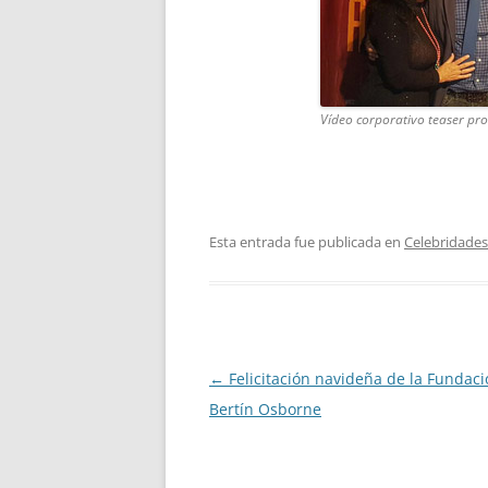
Vídeo corporativo teaser pr
Esta entrada fue publicada en
Celebridades
Navegación
←
Felicitación navideña de la Fundac
de
Bertín Osborne
entradas