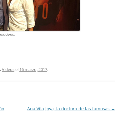
omocional
,
Vídeos
el
16 marzo, 2017
.
ión
Ana Vila Joya, la doctora de las famosas
→