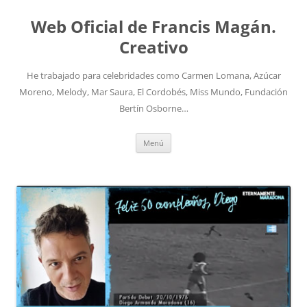
Saltar
al
Web Oficial de Francis Magán.
contenido
Creativo
He trabajado para celebridades como Carmen Lomana, Azúcar
Moreno, Melody, Mar Saura, El Cordobés, Miss Mundo, Fundación
Bertín Osborne…
Menú