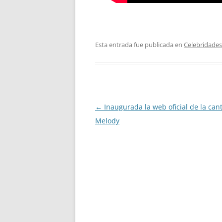
Esta entrada fue publicada en
Celebridades
Navegación
←
Inaugurada la web oficial de la can
de
Melody
entradas