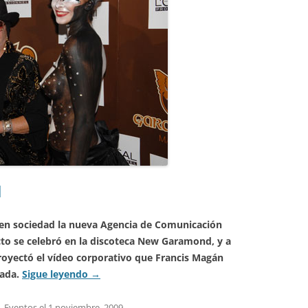
d
 en sociedad la nueva Agencia de Comunicación
 se celebró en la discoteca New Garamond, y a
proyectó el vídeo corporativo que Francis Magán
nada.
Sigue leyendo
→
,
Eventos
el
1 noviembre, 2009
.