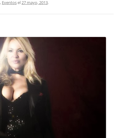
,
Eventos
el
27 mayo, 2013
.