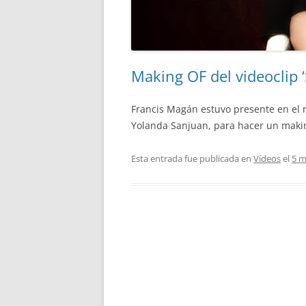
Making OF del videoclip 
Francis Magán estuvo presente en el ro
Yolanda Sanjuan, para hacer un making
Esta entrada fue publicada en
Vídeos
el
5 m