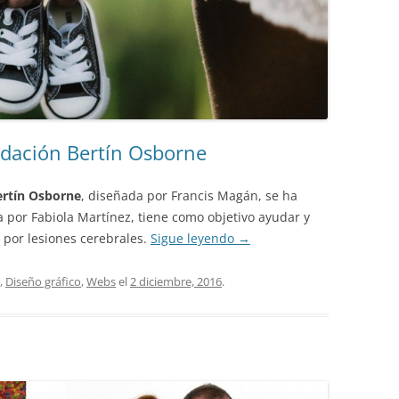
ndación Bertín Osborne
ertín Osborne
, diseñada por Francis Magán, se ha
a por Fabiola Martínez, tiene como objetivo ayudar y
s por lesiones cerebrales.
Sigue leyendo
→
,
Diseño gráfico
,
Webs
el
2 diciembre, 2016
.