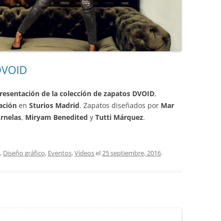
DVOID
presentación de la colección de zapatos DVOID
,
ación
en
Sturios Madrid
. Zapatos diseñados por
Mar
rnelas
,
Miryam Benedited
y
Tutti Márquez
.
,
Diseño gráfico
,
Eventos
,
Vídeos
el
25 septiembre, 2016
.