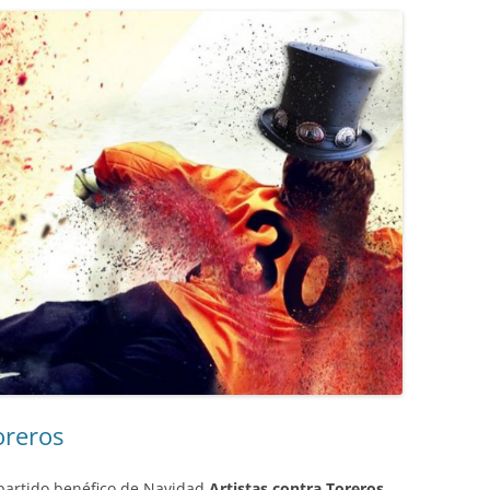
oreros
 partido benéfico de Navidad
Artistas contra Toreros
,