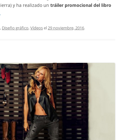
Sierra) y ha realizado un
tráiler promocional del libro
→
,
Diseño gráfico
,
Vídeos
el
29 noviembre, 2016
.