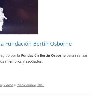
 la Fundación Bertín Osborne
legido por la
Fundación Bertín Osborne
para realizar
sus miembros y asociados.
co
,
Vídeos
el
29 diciembre, 2016
.