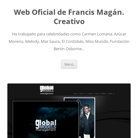
Saltar
al
Web Oficial de Francis Magán.
contenido
Creativo
He trabajado para celebridades como Carmen Lomana, Azúcar
Moreno, Melody, Mar Saura, El Cordobés, Miss Mundo, Fundación
Bertín Osborne…
Menú