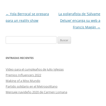
Navegación
←
Yola Berrocal se prepara
La poligrafista de ‘Sálvame
de
para un reality show
Deluxe’ encarga su web a
entradas
Francis Magán
→
Buscar:
ENTRADAS RECIENTES
Vídeo para el cumpleaños de Julio Iglesias
Premios Influencers 2022
Making of a Miss Mundo
Partido solidario en el Metropolitano
Mensaje navideño 2020 de Carmen Lomana