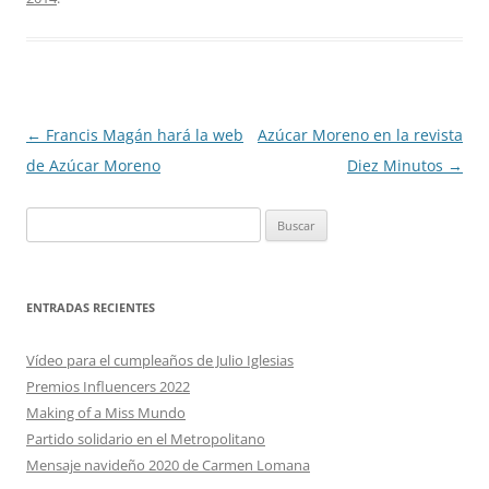
Navegación
←
Francis Magán hará la web
Azúcar Moreno en la revista
de
de Azúcar Moreno
Diez Minutos
→
entradas
Buscar:
ENTRADAS RECIENTES
Vídeo para el cumpleaños de Julio Iglesias
Premios Influencers 2022
Making of a Miss Mundo
Partido solidario en el Metropolitano
Mensaje navideño 2020 de Carmen Lomana