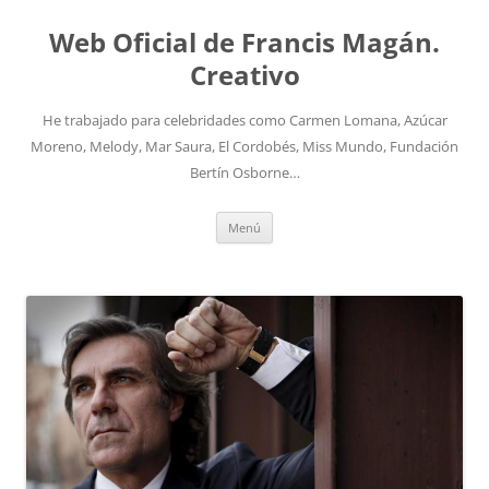
Saltar
al
Web Oficial de Francis Magán.
contenido
Creativo
He trabajado para celebridades como Carmen Lomana, Azúcar
Moreno, Melody, Mar Saura, El Cordobés, Miss Mundo, Fundación
Bertín Osborne…
Menú