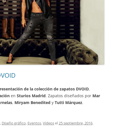
DVOID
presentación de la colección de zapatos DVOID
,
ación
en
Sturios Madrid
. Zapatos diseñados por
Mar
rnelas
,
Miryam Benedited
y
Tutti Márquez
.
,
Diseño gráfico
,
Eventos
,
Vídeos
el
25 septiembre, 2016
.