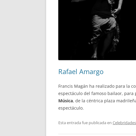
Rafael Amargo
Francis Magán ha realizado para la 
espectáculo del famoso bailaor, para 
Música
, de la céntrica plaza madrileñ
espectáculo.
Esta entrada fue publicada en
Celebridades