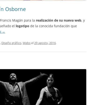
ín Osborne
 Francis Magán para la
realización de su nueva web
, y
iseñado el
logotipo
de la conocida fundación que
do
→
,
Diseño gráfico
,
Webs
el
29 agosto, 2016
.