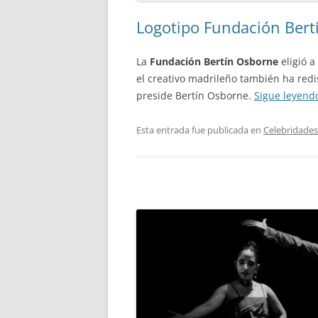
Logotipo Fundación Bert
La
Fundación Bertín Osborne
eligió a
el creativo madrileño también ha red
preside Bertín Osborne.
Sigue leyen
Esta entrada fue publicada en
Celebridades