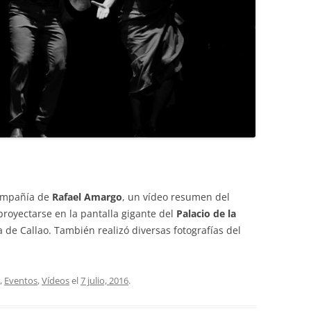
compañía de
Rafael Amargo
, un vídeo resumen del
proyectarse en la pantalla gigante del
Palacio de la
a de Callao. También realizó diversas fotografías del
,
Eventos
,
Vídeos
el
7 julio, 2016
.