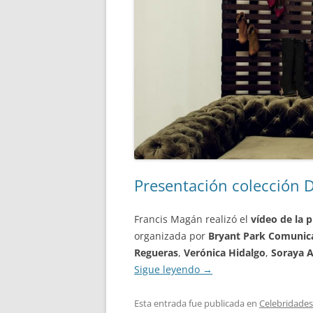
Presentación colección 
Francis Magán realizó el
vídeo de la 
organizada por
Bryant Park Comunic
Regueras
,
Verónica Hidalgo
,
Soraya A
Sigue leyendo
→
Esta entrada fue publicada en
Celebridades